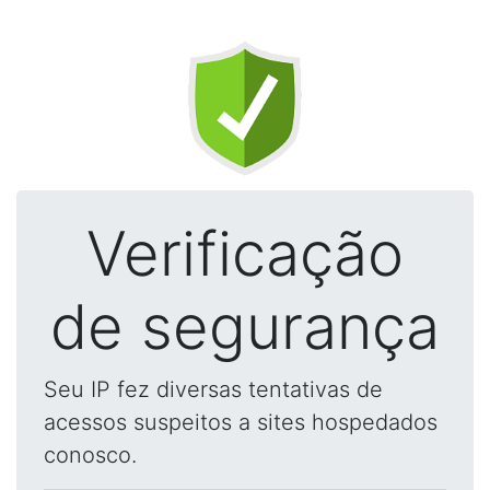
Verificação
de segurança
Seu IP fez diversas tentativas de
acessos suspeitos a sites hospedados
conosco.